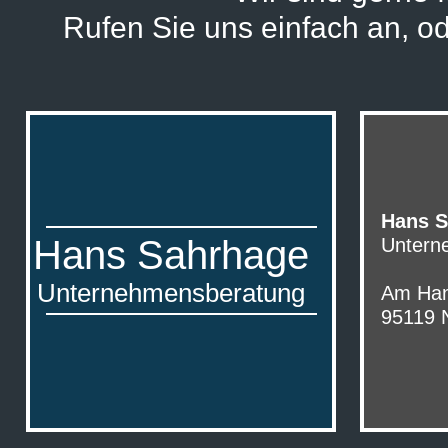
Rufen Sie uns einfach an, od
Hans S
Hans Sahrhage
Untern
Unternehmensberatung
Am Han
95119 N